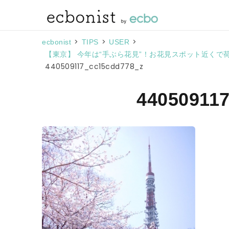
>
>
>
ecbonist
TIPS
USER
【東京】 今年は“手ぶら花見”！お花見スポット近く
440509117_cc15cdd778_z
44050911