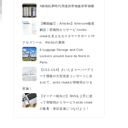
4個南紡夢時代周邊的寄物處和寄物櫃
【機能編①：Articles】Intercom徹底
解説！荷物預かりサービスecbo
催
cloakを支えるカスタマーサポート/サ
k
クセスツール #ecboの裏側
6 Luggage Storage and Coin
Lockers around Gare du Nord in
Paris
【1/12-1/14】さいたまスーパーアリ
ーナ開催の大型音楽コンサートに合
わせて、ecbo cloakが荷物預かりを
実施！
【オーナー様向け】SNSを上手に使
って荷物預かりサービスecbo cloak
の集客・来店促進につなげよう！