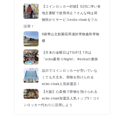
k
【コインロッカー封鎖】G20に伴い各
地主要駅で使用停止？そんな時は荷
物預かりサービスecbo cloakをフル
活用！
6個華山文創園區周邊的寄物處和寄物
櫃
【月末の金曜日はTGIF!】7月は
「ecbo夏祭りNight!」 #ecboの裏側
品川でコインロッカーが空いていな
くても大丈夫。荷物を預けられる
ecbo cloak人気加盟店！
【大阪】心斎橋で荷物を預けられる
ecbo cloak加盟店人気トップ5！コイ
ンロッカー代わりに活用しよう