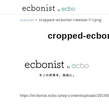
>
cropped-ecbonist-release-1-1.png
ecbonist
cropped-ecbon
https://ecbonist.ecbo.io/wp-content/uploads/2019/