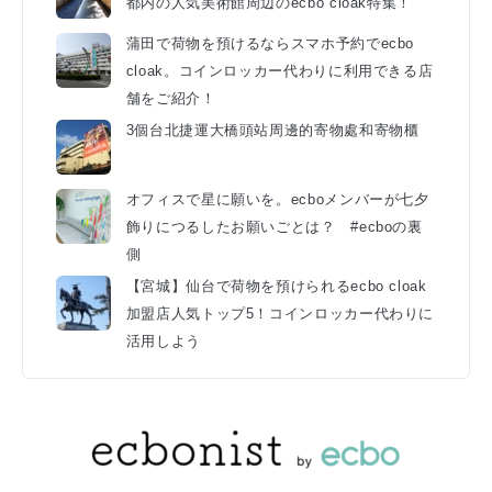
都内の人気美術館周辺のecbo cloak特集！
蒲田で荷物を預けるならスマホ予約でecbo
cloak。コインロッカー代わりに利用できる店
舗をご紹介！
3個台北捷運大橋頭站周邊的寄物處和寄物櫃
オフィスで星に願いを。ecboメンバーが七夕
飾りにつるしたお願いごとは？ #ecboの裏
側
【宮城】仙台で荷物を預けられるecbo cloak
加盟店人気トップ5！コインロッカー代わりに
活用しよう