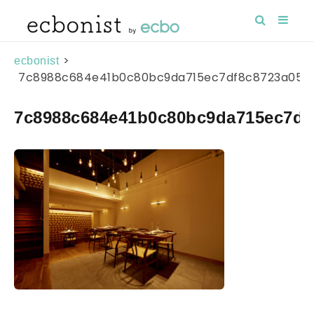
>
ecbonist
7c8988c684e41b0c80bc9da715ec7df8c8723a05
7c8988c684e41b0c80bc9da715ec7df