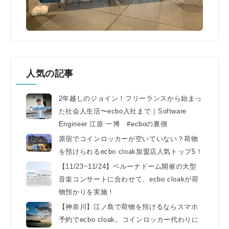
人気の記事
2年越しのジョイン！フリーランスから始まっ
た社会人生活〜ecbo入社まで｜Software
Engineer 江原 一博 #ecboの裏側
原宿でコインロッカーが空いていない？荷物
を預けられるecbo cloak加盟店人気トップ5！
【11/23~11/24】ベルーナドーム開催の大型
音楽コンサートに合わせて、ecbo cloakが荷
物預かりを実施！
【神奈川】江ノ島で荷物を預けるならスマホ
予約でecbo cloak。コインロッカー代わりに