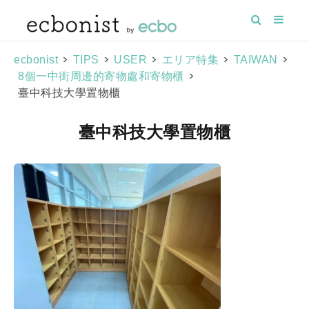
>
>
>
>
>
ecbonist
TIPS
USER
エリア特集
TAIWAN
>
8個一中街周邊的寄物處和寄物櫃
臺中科技大學置物櫃
臺中科技大學置物櫃