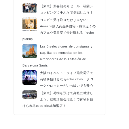
k
【東京】新春初売りセール・福袋シ
ョッピングに手ぶらで参戦しよう！
コンビニ受け取りだけじゃない！
Amazon購入商品を自宅・職場近くの
カフェや美容室で受け取れる「ecbo
pickup」
Las 6 selecciones de consignas y
taquillas de monedas en los
alrededores de la Estación de
Barcelona Sants
大阪のイベント・ライブ施設周辺で
荷物を預けるならecbo cloak！クロ
ークやロッカーがいっぱいでも安心
【東京】荷物を預けて身軽に就活し
よう。就職活動会場近くで荷物を預
けられるecbo cloak加盟店！