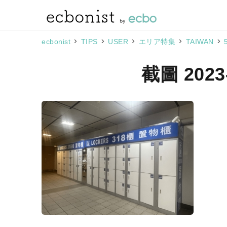
>
>
>
>
>
ecbonist
TIPS
USER
エリア特集
TAIWAN
截圖 2023-