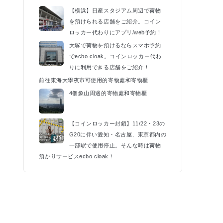
k
【横浜】日産スタジアム周辺で荷物
を預けられる店舗をご紹介。コイン
ロッカー代わりにアプリ/web予約！
大塚で荷物を預けるならスマホ予約
でecbo cloak。コインロッカー代わ
りに利用できる店舗をご紹介！
前往東海大學夜市可使用的寄物處和寄物櫃
4個象山周邊的寄物處和寄物櫃
【コインロッカー封鎖】11/22・23の
G20に伴い愛知・名古屋、東京都内の
一部駅で使用停止。そんな時は荷物
預かりサービスecbo cloak！