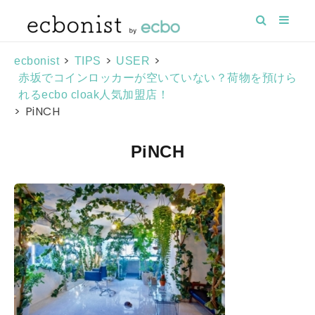
>
>
>
ecbonist
TIPS
USER
赤坂でコインロッカーが空いていない？荷物を預けら
れるecbo cloak人気加盟店！
>
PiNCH
PiNCH