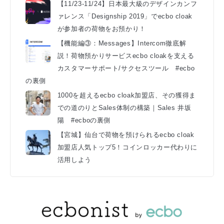
【11/23-11/24】日本最大級のデザインカンフ
ァレンス「Designship 2019」でecbo cloak
が参加者の荷物をお預かり！
【機能編③：Messages】Intercom徹底解
説！荷物預かりサービスecbo cloakを支える
カスタマーサポート/サクセスツール #ecbo
の裏側
1000を超えるecbo cloak加盟店、その獲得ま
での道のりとSales体制の構築｜Sales 井坂
陽 #ecboの裏側
【宮城】仙台で荷物を預けられるecbo cloak
加盟店人気トップ5！コインロッカー代わりに
活用しよう